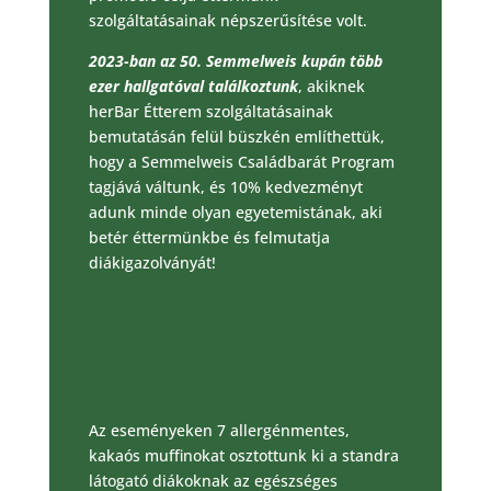
szolgáltatásainak népszerűsítése volt.
2023-ban az 50. Semmelweis kupán több
ezer hallgatóval találkoztunk
, akiknek
herBar Étterem szolgáltatásainak
bemutatásán felül büszkén említhettük,
hogy a Semmelweis Családbarát Program
tagjává váltunk, és 10% kedvezményt
adunk minde olyan egyetemistának, aki
betér éttermünkbe és felmutatja
diákigazolványát!
Az eseményeken 7 allergénmentes,
kakaós muffinokat osztottunk ki a standra
látogató diákoknak az egészséges