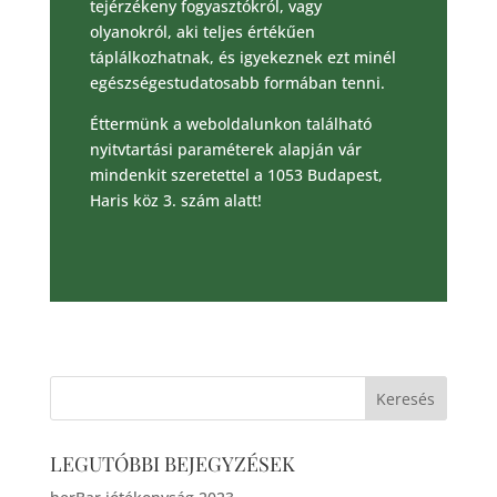
tejérzékeny fogyasztókról, vagy
olyanokról, aki teljes értékűen
táplálkozhatnak, és igyekeznek ezt minél
egészségestudatosabb formában tenni.
Éttermünk a weboldalunkon található
nyitvtartási paraméterek alapján vár
mindenkit szeretettel a 1053 Budapest,
Haris köz 3. szám alatt!
LEGUTÓBBI BEJEGYZÉSEK