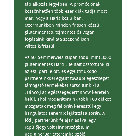
táplálkozás jegyében. A promóciónak
köszönhetően több ezer diák tudja most
már, hogy a Haris köz 3-ban,
éttermünkben minden frissen készül,
gluténmentes, tejmentes és vegán
fogásaink kínálata szezonálisan
változik/frissül.
Az 50. Semmelweis kupán több, mint 3000
gluténmentes Hard Lite italt osztottunk ki
az esti parti előtt, és együttműködő
partnereinkkel együtt további egészséget
támogató termékeket sorsoltunk ki a
„Táncolj az egészségedért” show keretein
belül, ahol moderátoraink több 100 diákot
mozgattak meg fél órán keresztül egy
hangulatos zenemix lejátszása során. A
fődíj partnerünk felajánlásával egy
repülőjegy volt Finnországba, mi
pedig herBar étterembe szóló