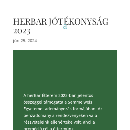
HERBAR JÓTÉKONYSÁG
2023
jún 25, 2024
A herBar Étterem 2023-ban jelentős
összeggel támogatta a Semmelweis
Egyetemet adományozás formájában. Az
pénzadomány a rendezvényeken való
részvételeink ellenértéke volt, ahol a
promóció célja éttermünk