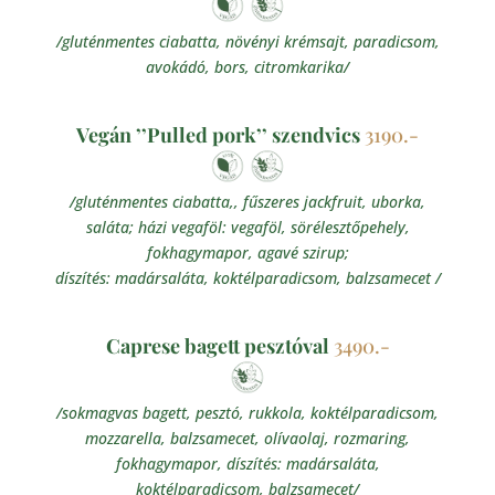
/gluténmentes ciabatta, növényi krémsajt, paradicsom,
avokádó, bors, citromkarika/
Vegán ’’Pulled pork’’ szendvics
3190.-
/gluténmentes ciabatta,, fűszeres jackfruit, uborka,
saláta; házi vegaföl: vegaföl, sörélesztőpehely,
fokhagymapor, agavé szirup;
díszítés: madársaláta, koktélparadicsom, balzsamecet /
Caprese bagett pesztóval
3490.-
/sokmagvas bagett, pesztó, rukkola, koktélparadicsom,
mozzarella, balzsamecet, olívaolaj, rozmaring,
fokhagymapor, díszítés: madársaláta,
koktélparadicsom, balzsamecet/