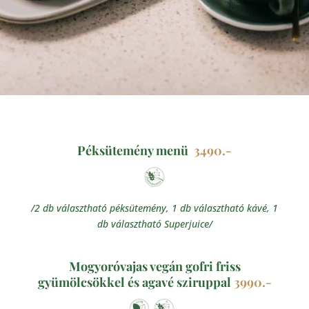
Péksütemény menü
3490.-
/2 db választható péksütemény, 1 db választható kávé, 1
db választható Superjuice/
Mogyoróvajas vegán gofri friss
gyümölcsökkel és agavé sziruppal
3990.-