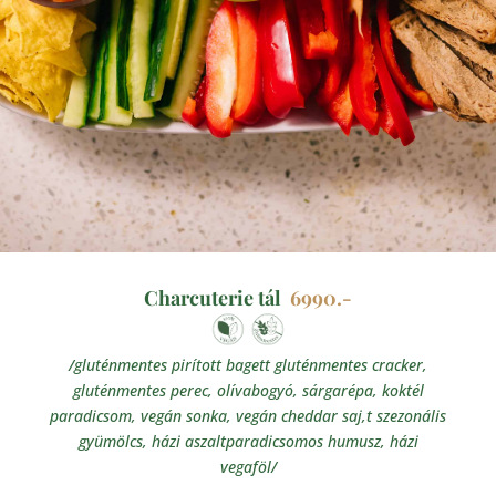
Charcuterie tál
6990.-
/gluténmentes pirított bagett gluténmentes cracker,
gluténmentes perec, olívabogyó, sárgarépa, koktél
paradicsom, vegán sonka, vegán cheddar saj,t szezonális
gyümölcs, házi aszaltparadicsomos humusz, házi
vegaföl/