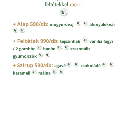
feltétekkel
1990.-
+ Alap 590/db:
mogyoróvaj
áfonyalekvár
+ Feltétek 990/db:
tejszínhab
vanília fagyi
/ 2 gombóc
banán
szezonális
gyümölcsök
+ Szirup 590/db:
agavé
csokoládé
karamell
málna