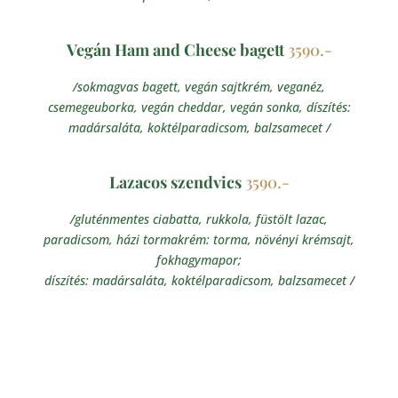
Vegán Ham and Cheese bagett
3590.-
/sokmagvas bagett, vegán sajtkrém, veganéz,
csemegeuborka, vegán cheddar, vegán sonka, díszítés:
madársaláta, koktélparadicsom, balzsamecet /
Lazacos szendvics
3590.-
/gluténmentes ciabatta, rukkola, füstölt lazac,
paradicsom, házi tormakrém: torma, növényi krémsajt,
fokhagymapor;
díszítés: madársaláta, koktélparadicsom, balzsamecet /