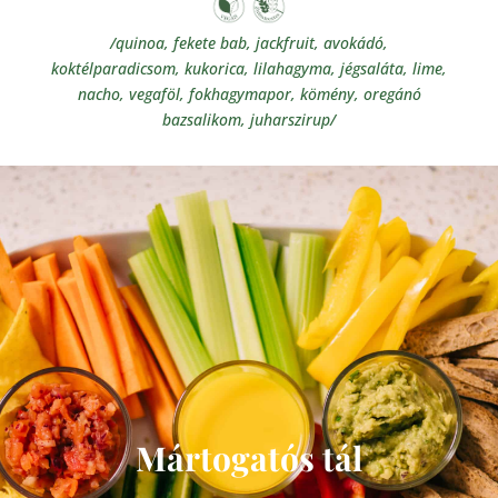
/quinoa, fekete bab, jackfruit, avokádó,
koktélparadicsom, kukorica, lilahagyma, jégsaláta, lime,
nacho, vegaföl, fokhagymapor, kömény, oregánó
bazsalikom, juharszirup/
Mártogatós tál