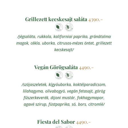
Grillezett kecskesajt saláta
4390.-
/jégsaláta, rukkola, kaliforniai paprika, gránátalma
magok, cékla, uborka, citrusos-mézes öntet, grillezett
kecskesajt/
Vegán Görögsaláta
4490.-
/szójaszeletek, kígyóuborka, koktélparadicsom,
lilahagyma, olívabogyó, vegán fetasajt, görög
fűszerkeverék, dijoni mustár, fokhagymapor,
agavé szirup, füstpaprika, só, bors, citromlé/
Fiesta del Sabor
4490.-