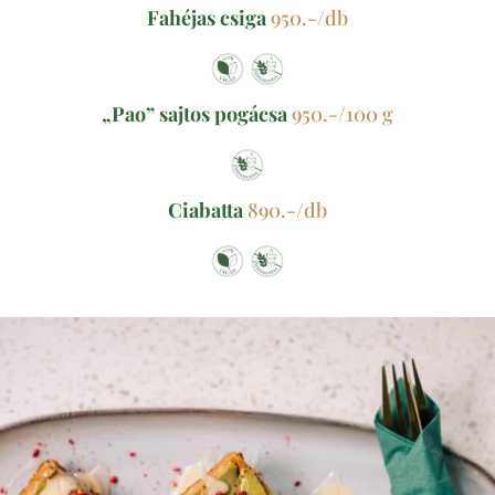
Fahéjas csiga
950.-/db
„Pao” sajtos pogácsa
950.-/100 g
Ciabatta
890.-/db