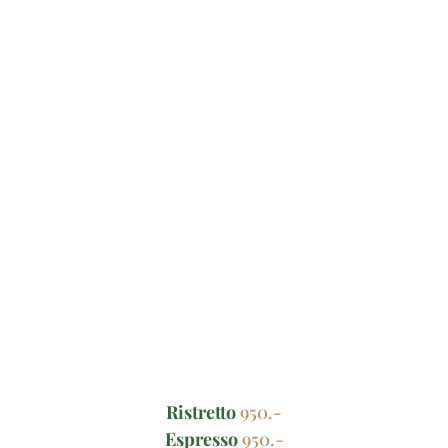
Kávé
Ristretto
950.-
Espresso
950.-