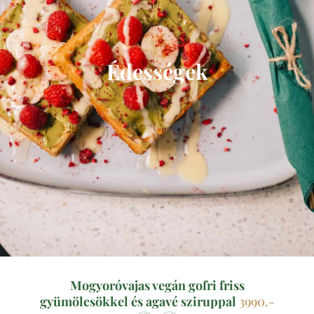
Édességek
Mogyoróvajas vegán gofri friss
gyümölcsökkel és agavé sziruppal
3990.-