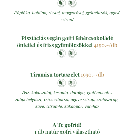
/tápióka, hajdina, rizstej, mogyoróvaj, gyümölcsök, agavé
szirup/
Pisztáciás vegán gofri fehércsokoládé
öntettel és friss gyümölcsökkel
4190.-/db
Tiramisu tortaszelet
1990.-/db
/Víz, kókuszolaj, kesudió, datolya, gluténmentes
zabpehelyliszt, csicseriborsó, agavé szirup, szőlőszirup,
kávé, citromlé, kakaópor, vanília/
A Te gofrid!
1 db natúr gofri választható