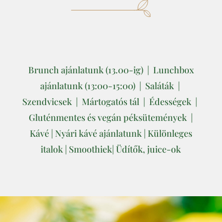
Brunch ajánlatunk (13.00-ig)
|
Lunchbox
ajánlatunk (13:00-15:00)
|
Saláták
|
Szendvicsek
|
Mártogatós tál
|
Édességek
|
Gluténmentes és vegán péksütemények
|
Kávé
|
Nyári kávé ajánlatunk
|
Különleges
italok
|
Smoothiek
|
Üdítők, juice-ok