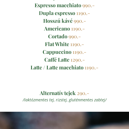
Espresso macchiato
990.-
Dupla espresso
1190.-
Hosszú kávé
990.-
Americano
1190.-
Cortado
990.-
Flat White
1190.-
Cappuccino
1190.-
Caffé Latte
1290.-
Latte / Latte macchiato
1190.-
Alternatív tejek
290.-
/laktózmentes tej, rizstej, gluténmentes zabtej/