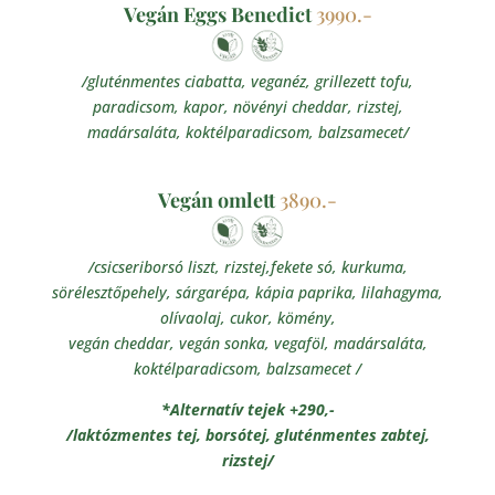
Vegán Eggs Benedict
3990.-
/gluténmentes ciabatta, veganéz, grillezett tofu,
paradicsom, kapor, növényi cheddar, rizstej,
madársaláta, koktélparadicsom, balzsamecet/
Vegán omlett
3890.-
/csicseriborsó liszt, rizstej,fekete só, kurkuma,
sörélesztőpehely, sárgarépa, kápia paprika, lilahagyma,
olívaolaj, cukor, kömény,
vegán cheddar, vegán sonka, vegaföl, madársaláta,
koktélparadicsom, balzsamecet /
*Alternatív tejek +290,-
/laktózmentes tej, borsótej, gluténmentes zabtej,
rizstej/