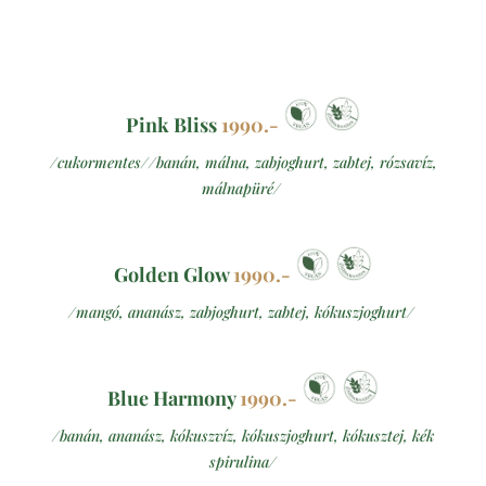
Pink Bliss
1990.-
/cukormentes//banán, málna, zabjoghurt, zabtej, rózsavíz,
málnapüré/
Golden Glow
1990.-
/mangó, ananász, zabjoghurt, zabtej, kókuszjoghurt/
Blue Harmony
1990.-
/banán, ananász, kókuszvíz, kókuszjoghurt, kókusztej, kék
spirulina/