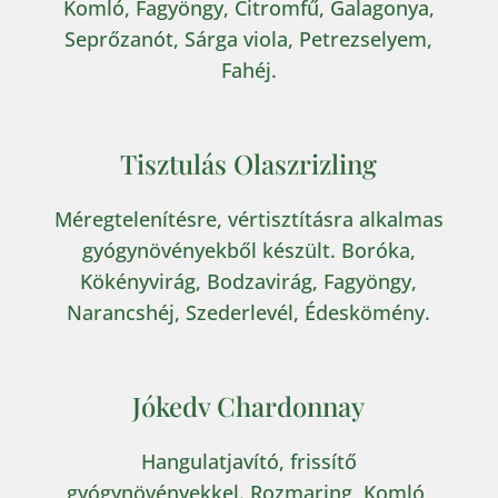
Komló, Fagyöngy, Citromfű, Galagonya,
Seprőzanót, Sárga viola, Petrezselyem,
Fahéj.
Tisztulás Olaszrizling
Méregtelenítésre, vértisztításra alkalmas
gyógynövényekből készült. Boróka,
Kökényvirág, Bodzavirág, Fagyöngy,
Narancshéj, Szederlevél, Édeskömény.
Jókedv Chardonnay
Hangulatjavító, frissítő
gyógynövényekkel. Rozmaring, Komló,