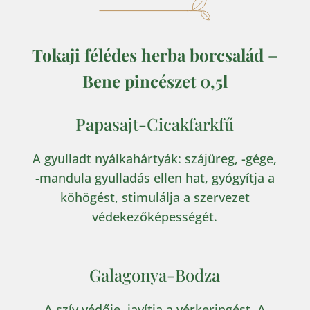
Tokaji félédes herba borcsalád –
Bene pincészet 0,5l
Papasajt-Cicakfarkfű
A gyulladt nyálkahártyák: szájüreg, -gége,
-mandula gyulladás ellen hat, gyógyítja a
köhögést, stimulálja a szervezet
védekezőképességét.
Galagonya-Bodza
A szív védője, javítja a vérkeringést. A