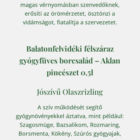
magas vérnyomásban szenvedőknek,
erősíti az örömérzetet, ösztönzi a
vidámságot, fiatalítja a szervezetet.
Balatonfelvidéki félszáraz
gyógyfüves borcsalád – Aklan
pincészet 0,5l
Jószívű Olaszrizling
A szív működését segítő
gyógynövényekkel áztatva, mint például:
Szagosmüge, Bazsalikom, Rozmaring,
Borsmenta, Kökény, Szúrós gyögyajak,