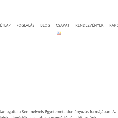
ÉTLAP
FOGLALÁS
BLOG
CSAPAT
RENDEZVÉNYEK
KAP
l támogatta a Semmelweis Egyetemet adományozás formájában. Az
ink ellenértéke volt, ahol a promóció célja éttermünk