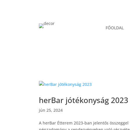
FŐOLDAL
herBar jótékonyság 2023
jún 25, 2024
A herBar Étterem 2023-ban jelentős összegge
pénzadomány a rendezvényeken való részvétele